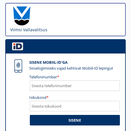
Viimsi Vallavalitsus
SISENE MOBIIL-ID’GA
Sisselogimiseks vajad kehtivat Mobiil-ID lepingut
Telefoninumber
*
Isikukood
*