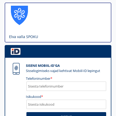
Elva valla SPOKU
SISENE MOBIIL-ID’GA
Sisselogimiseks vajad kehtivat Mobiil-ID lepingut
Telefoninumber
*
Isikukood
*